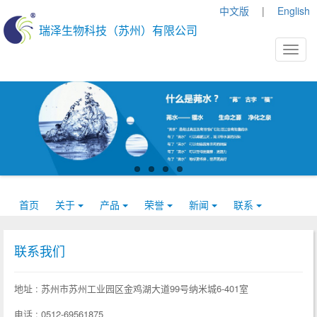
中文版
|
English
瑞泽生物科技（苏州）有限公司
首页
关于
产品
荣誉
新闻
联系
联系我们
地址 : 苏州市苏州工业园区金鸡湖大道99号纳米城6-401室
电话 : 0512-69561875